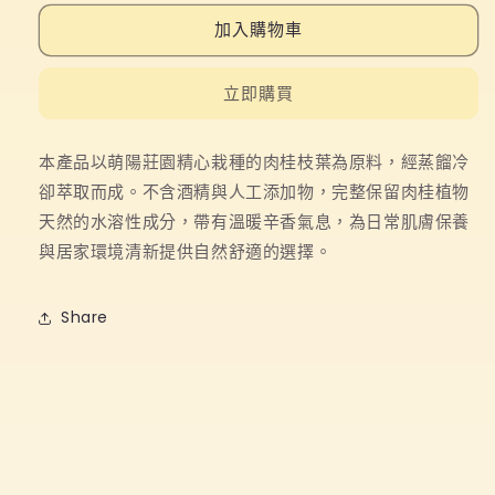
純
純
加入購物車
露
露
數
數
立即購買
量
量
減
增
本產品以萌陽莊園精心栽種的肉桂枝葉為原料，經蒸餾冷
少
加
卻萃取而成。不含酒精與人工添加物，完整保留肉桂植物
天然的水溶性成分，帶有溫暖辛香氣息，為日常肌膚保養
與居家環境清新提供自然舒適的選擇。
Share