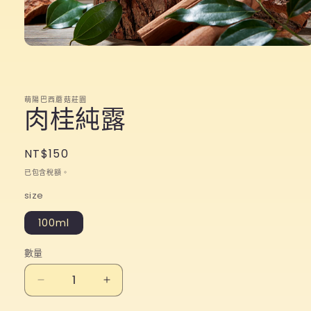
在
互
動
視
萌陽巴西蘑菇莊園
窗
肉桂純露
中
開
啟
定
NT$150
多
價
媒
已包含稅額。
體
size
檔
案
100ml
1
數量
肉
肉
桂
桂