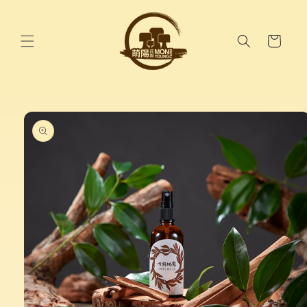
跳至內
容
購
物
車
略過產
品資訊